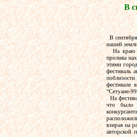
В с
В сентября
нашей земли
На краю Ев
пролива на
этими горо
фестиваль а
поблизости 
фестивале 
“Сетуане-99”
На фестивал
что было 
конкурсанто
расположил
взирая на р
авторской п