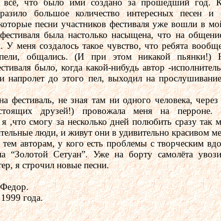
 всё, что было ими создано за прошедший год. К
разило большое количество интересных песен и
которые песни участников фестиваля уже вошли в мо
фестиваля была настолько насыщена, что на общение
. У меня создалось такое чувство, что ребята вообще
пели, общались. (И при этом никакой пьянки!)
стиваля было, когда какой-нибудь автор -исполнитель,
ки напролет до этого пел, выходил на прослушивани
 фестиваль, не зная там ни одного человека, через
астоящих друзей!) провожала меня на перроне. 
 я ,что смогу за несколько дней полюбить сразу так 
ательные люди, и живут они в удивительно красивом ме
тем авторам, у кого есть проблемы с творческим вдо
на “Золотой Сетуан”. Уже на борту самолёта увоз
ер, я строчил новые песни.
 Федор.
 1999 года.