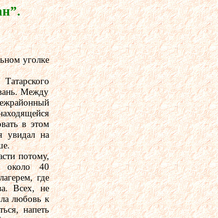
ан”.
льном уголке
 Татарского
вань. Между
межрайонный
 находящейся
овать в этом
я увидал на
ше.
асти потому,
- около 40
лагерем, где
а. Всех, не
яла любовь к
ться, напеть