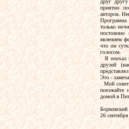
друг другу
приятно по
авторов. Не
Программа 
только ночи
постоянно 
явлением фе
что он сут
голосом.
Я поехал на
друзей (н
представлял
Это - замеч
Мой совет 
поезжайте 
домой в Пит
Борковский
26 сентября