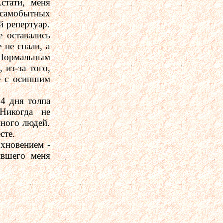
стати, меня
 самобытных
й репертуар.
 оставались
 не спали, а
 Нормальным
 из-за того,
е с осипшим
 4 дня толпа
Никогда не
много людей.
сте.
хновением -
ившего меня