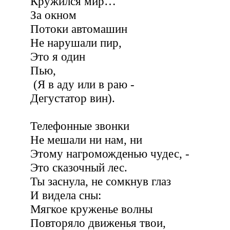
Кружился мир…
За окном
Потоки автомашин
Не нарушали пир,
Это я один
Пью,
(Я в аду или в раю -
Дегустатор вин).
Телефонные звонки
Не мешали ни нам, ни
Этому нагроможденью чудес, -
Это сказочный лес.
Ты заснула, не сомкнув глаз
И видела сны:
Мягкое круженье волны
Повторяло движенья твои,