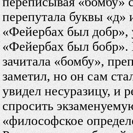
переписывая «бомбу» с
перепутала буквы «д» 
«Фейербах был добр», 
«Фейербах был бобр». 
зачитала «бомбу», преп
заметил, но он сам ста
увидел несуразицу, и 
спросить экзаменуемую
«философское определе