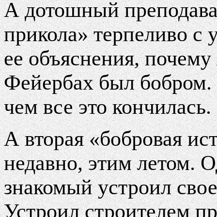
А дотошный преподават
прикола» терпеливо с
ее объяснения, почему
Фейербах был бобром. 
чем все это кончилась.
А вторая «бобровая ис
недавно, этим летом. 
знакомый устроил своег
Устроил строителем п