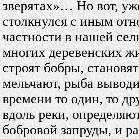
зверятах»… Но вот, уже
столкнулся с иным отн
частности в нашей сел
многих деревенских ж
строят бобры, становят
мельчают, рыба выводи
времени то один, то др
вдоль реки, определяю
бобровой запруды, и р