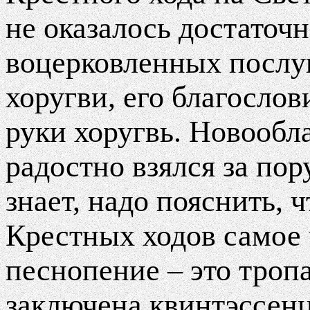
не оказалось достаточн
воцерковленных послуш
хоругви, его благослов
руки хоругвь. Новообл
радостно взялся за пор
знает, надо пояснить, 
Крестных ходов самое
песнопение – это тропа
заключена квинтэссенц