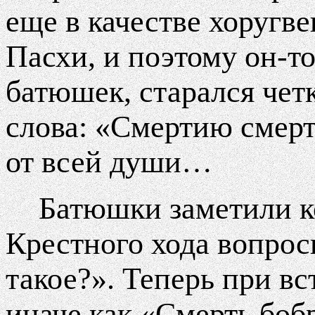
еще в качестве хоругв
Пасхи, и поэтому он-то
батюшек, старался чет
слова: «Смертию смер
от всей души…
Батюшки заметили к
Крестного хода вопрос
такое?». Теперь при в
иначе как «Смерть боб