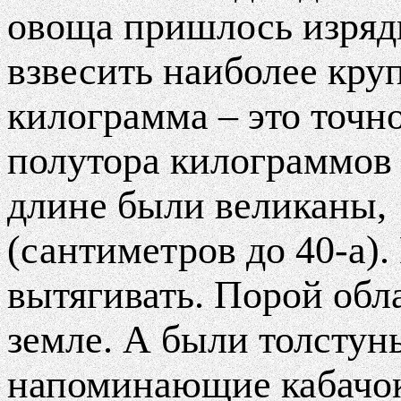
овоща пришлось изрядн
взвесить наиболее кру
килограмма – это точно
полутора килограммов 
длине были великаны,
(сантиметров до 40-а)
вытягивать. Порой об
земле. А были толстун
напоминающие кабачок,