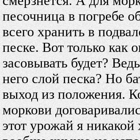
смерзнется. А для мор
песочница в погребе о
всего хранить в подва
песке. Вот только как 
засовывать будет? Ведь
него слой песка? Но б
выход из положения. К
моркови договаривались
этот урожай я никакой